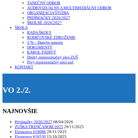
TANEČNÝ ODBOR
AUDIOVIZUÁLNY A MULTIMEDIÁLNY ODBOR
ORGANIZÁCIA ŠTÚDIA
PRIJÍMAČKY 2026/2027
ŠKOLNÉ 2026/2027
ŠKOLA
RADA ŠKOLY
RODIČOVSKÉ ZDRUŽENIE
2 % – Darujte umenie
DOKUMENTY
KAROL PÁDIVÝ
Druhý reprezentačný ples ZUŠ
Prvý reprezentačný ples zuš
KONTAKT
VO 2./2.
NAJNOVŠIE
Prijímačky 2026/2027
08/04/2026
ZUŠKA TRENČANOM 2025
29/11/2025
Elementor #19086
29/11/2025
Elementor #18530
15/10/2025