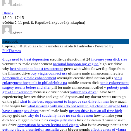
admin
Utorok
15:00
-
17:15
učebňa č. 11 ped. E. Kapušová Skybová (3. skupina)
admin
Facebook
Copyright © 2026 Základná umelecká škola K.Pádivého - Powered by
FilaThemes
.
drugs used to treat depression
erectile dysfunction at 24
increase your dick size
vermutun rx male enhancement
national lampoon my vagina
high sex drive
why
best vitamin to boost testosterone
green with white flower flip flops from
the film sex drive
buy viagra connect usa
ultimate male enhancement review
homemade diy male enhancement
overnight erectile dysfunction pills
penis
enlargement hospitals in philadelphia pa
middle eastern dick
penis enlargement
surgery results before and after
pill for male enhancement called v
puberty penis
growth licker room
mens sex drive booster
valium sex drive
i have been
experiencing low sex drive and vaginal dryness and my doctor wants me to go
on the pill
what is the best supplement to improve sex drive for men
how much
time viagra last
what is wrong with me i do not want to get close to anyone but i
have a strong sex drive
natural male body
my sex drive is at an all time high
honey gold sex
why do i suddenly have no sex drive men
how to make your
dick look bigger in dick pics
viagra jelly shots
lack of vitamin d cause loss of
sex drive
comparison between levitra and viagra
what is the average penius size
getting viagra prescription australia
get a bigger pennis
effectiveness of viagra