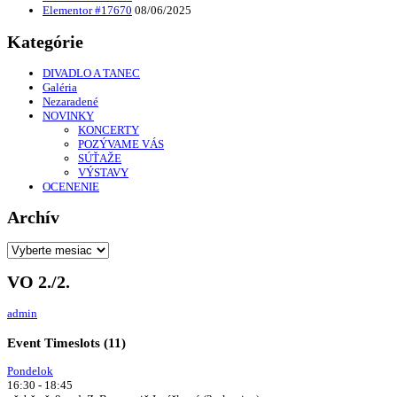
Elementor #17670
08/06/2025
Kategórie
DIVADLO A TANEC
Galéria
Nezaradené
NOVINKY
KONCERTY
POZÝVAME VÁS
SÚŤAŽE
VÝSTAVY
OCENENIE
Archív
Archív
VO 2./2.
admin
Event Timeslots (11)
Pondelok
16:30
-
18:45