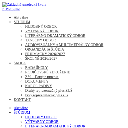
Skip
to
content
Základná umelecká škola K.Pádivého
Aktuálne
ŠTÚDIUM
HUDOBNÝ ODBOR
VÝTVARNÝ ODBOR
LITERÁRNO-DRAMATICKÝ ODBOR
TANEČNÝ ODBOR
AUDIOVIZUÁLNY A MULTIMEDIÁLNY ODBOR
ORGANIZÁCIA ŠTÚDIA
PRIJÍMAČKY 2026/2027
ŠKOLNÉ 2026/2027
ŠKOLA
RADA ŠKOLY
RODIČOVSKÉ ZDRUŽENIE
2 % – Darujte umenie
DOKUMENTY
KAROL PÁDIVÝ
Druhý reprezentačný ples ZUŠ
Prvý reprezentačný ples zuš
KONTAKT
Aktuálne
ŠTÚDIUM
HUDOBNÝ ODBOR
VÝTVARNÝ ODBOR
LITERÁRNO-DRAMATICKÝ ODBOR