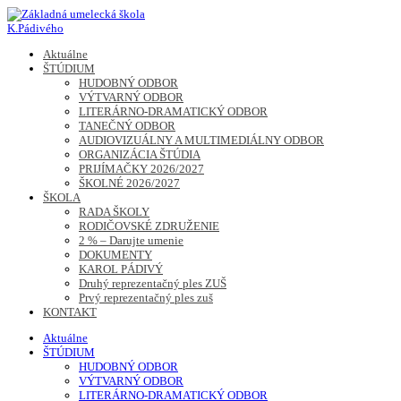
Skip
to
content
Základná umelecká škola K.Pádivého
Aktuálne
ŠTÚDIUM
HUDOBNÝ ODBOR
VÝTVARNÝ ODBOR
LITERÁRNO-DRAMATICKÝ ODBOR
TANEČNÝ ODBOR
AUDIOVIZUÁLNY A MULTIMEDIÁLNY ODBOR
ORGANIZÁCIA ŠTÚDIA
PRIJÍMAČKY 2026/2027
ŠKOLNÉ 2026/2027
ŠKOLA
RADA ŠKOLY
RODIČOVSKÉ ZDRUŽENIE
2 % – Darujte umenie
DOKUMENTY
KAROL PÁDIVÝ
Druhý reprezentačný ples ZUŠ
Prvý reprezentačný ples zuš
KONTAKT
Aktuálne
ŠTÚDIUM
HUDOBNÝ ODBOR
VÝTVARNÝ ODBOR
LITERÁRNO-DRAMATICKÝ ODBOR