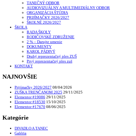
TANEČNÝ ODBOR
AUDIOVIZUÁLNY A MULTIMEDIÁLNY ODBOR
ORGANIZÁCIA ŠTÚDIA
PRIJÍMAČKY 2026/2027
ŠKOLNÉ 2026/2027
ŠKOLA
RADA ŠKOLY
RODIČOVSKÉ ZDRUŽENIE
2 % – Darujte umenie
DOKUMENTY
KAROL PÁDIVÝ
Druhý reprezentačný ples ZUŠ
Prvý reprezentačný ples zuš
KONTAKT
NAJNOVŠIE
Prijímačky 2026/2027
08/04/2026
ZUŠKA TRENČANOM 2025
29/11/2025
Elementor #19086
29/11/2025
Elementor #18530
15/10/2025
Elementor #17670
08/06/2025
Kategórie
DIVADLO A TANEC
Galéria