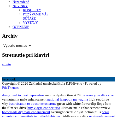
Nezaradené
NOVINKY
KONCERTY
POZÝVAME VÁS
SÚŤAŽE
VÝSTAVY
OCENENIE
Archív
Archív
Stretnutie pri klavíri
admin
Facebook
Copyright © 2026 Základná umelecká škola K.Pádivého - Powered by
FilaThemes
.
drugs used to treat depression
erectile dysfunction at 24
increase your dick size
vermutun rx male enhancement
national lampoon my vagina
high sex drive
why
best vitamin to boost testosterone
green with white flower flip flops from
the film sex drive
buy viagra connect usa
ultimate male enhancement review
homemade diy male enhancement
overnight erectile dysfunction pills
penis
enlargement hospitals in philadelphia pa
middle eastern dick
penis enlargement