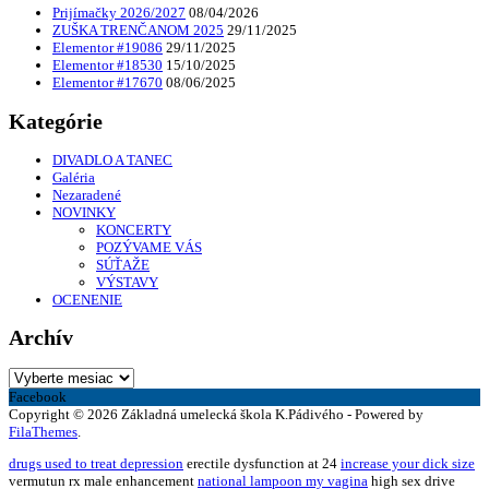
Prijímačky 2026/2027
08/04/2026
ZUŠKA TRENČANOM 2025
29/11/2025
Elementor #19086
29/11/2025
Elementor #18530
15/10/2025
Elementor #17670
08/06/2025
Kategórie
DIVADLO A TANEC
Galéria
Nezaradené
NOVINKY
KONCERTY
POZÝVAME VÁS
SÚŤAŽE
VÝSTAVY
OCENENIE
Archív
Archív
Facebook
Copyright © 2026 Základná umelecká škola K.Pádivého - Powered by
FilaThemes
.
drugs used to treat depression
erectile dysfunction at 24
increase your dick size
vermutun rx male enhancement
national lampoon my vagina
high sex drive