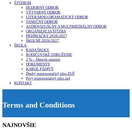
ŠTÚDIUM
HUDOBNÝ ODBOR
VÝTVARNÝ ODBOR
LITERÁRNO-DRAMATICKÝ ODBOR
TANEČNÝ ODBOR
AUDIOVIZUÁLNY A MULTIMEDIÁLNY ODBOR
ORGANIZÁCIA ŠTÚDIA
PRIJÍMAČKY 2026/2027
ŠKOLNÉ 2026/2027
ŠKOLA
RADA ŠKOLY
RODIČOVSKÉ ZDRUŽENIE
2 % – Darujte umenie
DOKUMENTY
KAROL PÁDIVÝ
Druhý reprezentačný ples ZUŠ
Prvý reprezentačný ples zuš
KONTAKT
Terms and Conditions
NAJNOVŠIE