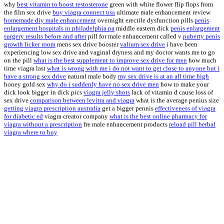
why
best vitamin to boost testosterone
green with white flower flip flops from
the film sex drive
buy viagra connect usa
ultimate male enhancement review
homemade diy male enhancement
overnight erectile dysfunction pills
penis
enlargement hospitals in philadelphia pa
middle eastern dick
penis enlargement
surgery results before and after
pill for male enhancement called v
puberty penis
growth licker room
mens sex drive booster
valium sex drive
i have been
experiencing low sex drive and vaginal dryness and my doctor wants me to go
on the pill
what is the best supplement to improve sex drive for men
how much
time viagra last
what is wrong with me i do not want to get close to anyone but i
have a strong sex drive
natural male body
my sex drive is at an all time high
honey gold sex
why do i suddenly have no sex drive men
how to make your
dick look bigger in dick pics
viagra jelly shots
lack of vitamin d cause loss of
sex drive
comparison between levitra and viagra
what is the average penius size
getting viagra prescription australia
get a bigger pennis
effectiveness of viagra
for diabetic ed
viagra creator company
what is the best online pharmacy for
viagra without a prescription
fre male enhancement products
reload pill herbal
viagra where to buy