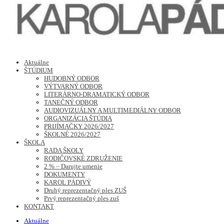
Základná umelecká škola K.Pádivého
Aktuálne
ŠTÚDIUM
HUDOBNÝ ODBOR
VÝTVARNÝ ODBOR
LITERÁRNO-DRAMATICKÝ ODBOR
TANEČNÝ ODBOR
AUDIOVIZUÁLNY A MULTIMEDIÁLNY ODBOR
ORGANIZÁCIA ŠTÚDIA
PRIJÍMAČKY 2026/2027
ŠKOLNÉ 2026/2027
ŠKOLA
RADA ŠKOLY
RODIČOVSKÉ ZDRUŽENIE
2 % – Darujte umenie
DOKUMENTY
KAROL PÁDIVÝ
Druhý reprezentačný ples ZUŠ
Prvý reprezentačný ples zuš
KONTAKT
Aktuálne